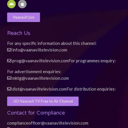
o
b
g
a
r
A
A
o
e
r
p
e
n
p
k
a
p
s
d
p
-
m
t
r
l
Vaanavil Live
f
o
e
i
d
Reach Us
For any specific information about this channel:
info@vaanaviltelevision.com
prog@vaanaviltelevision.com
For programmes enquiry:
For advertisement enquiries:
mktg@vaanaviltelevision.com
dist@vaanaviltelevision.com
For distribution enquiries:
JIO-Vaanavil TV Free to Air Channel
Contact for Compliance
complianceofficer@vaanaviltelevision.com