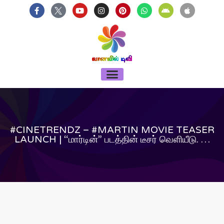
บาคาร่า
แทงบอลออนไลน์
Skip
F
Y
I
P
W
A
A
a
o
n
i
h
n
p
to
c
u
s
n
a
d
p
content
e
t
t
t
t
r
l
b
u
a
e
s
o
e
o
b
g
r
a
i
o
e
r
e
p
d
k
a
s
p
-
m
t
Menu
f
#CINETRENDZ – #MARTIN MOVIE TEASER
LAUNCH | “மார்டின்” படத்தின் டீசர் வெளியீடு. …