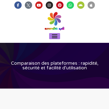
บาคาร่า
แทงบอลออนไลน์
Skip
F
Y
I
P
W
A
A
a
o
n
i
h
n
p
to
c
u
s
n
a
d
p
content
e
t
t
t
t
r
l
b
u
a
e
s
o
e
o
b
g
r
a
i
o
e
r
e
p
d
k
a
s
p
-
m
t
Menu
f
Comparaison des plateformes : rapidité,
sécurité et facilité d’utilisation