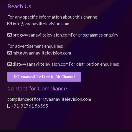
d
Reach Us
For any specific information about this channel:
info@vaanaviltelevision.com
prog@vaanaviltelevision.com
For programmes enquiry:
For advertisement enquiries:
mktg@vaanaviltelevision.com
dist@vaanaviltelevision.com
For distribution enquiries:
JIO-Vaanavil TV Free to Air Channel
Contact for Compliance
complianceofficer@vaanaviltelevision.com
+91-91761 56565