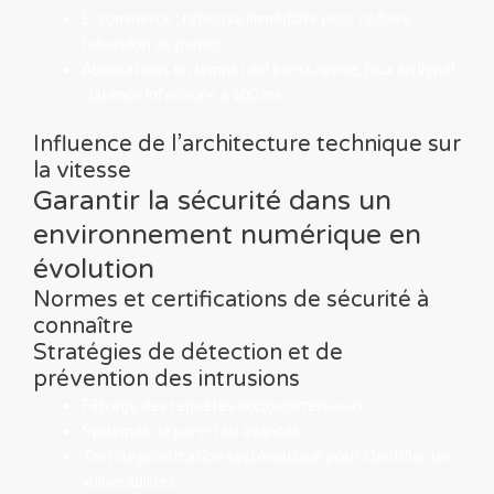
E-commerce : réponse immédiate pour réduire
l’abandon de panier.
Applications en temps réel (messagerie, jeux en ligne)
: latence inférieure à 100 ms.
Influence de l’architecture technique sur
la vitesse
Garantir la sécurité dans un
environnement numérique en
évolution
Normes et certifications de sécurité à
connaître
Stratégies de détection et de
prévention des intrusions
Filtrage des requêtes подозрительных
Systèmes de pare-feu avancés
Test de pénétration systématique pour identifier les
vulnérabilités