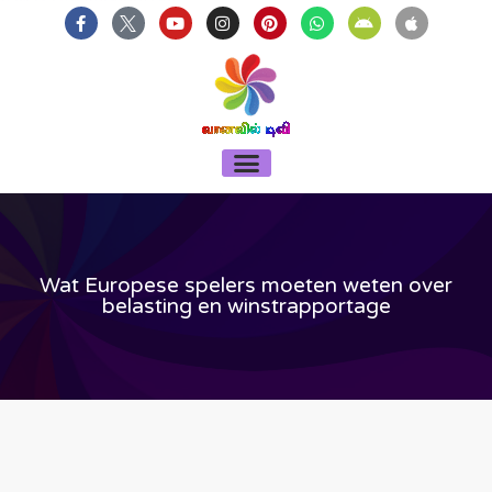
บาคาร่า
แทงบอลออนไลน์
Skip
F
Y
I
P
W
A
A
a
o
n
i
h
n
p
to
c
u
s
n
a
d
p
content
e
t
t
t
t
r
l
b
u
a
e
s
o
e
o
b
g
r
a
i
o
e
r
e
p
d
k
a
s
p
-
m
t
Menu
f
Wat Europese spelers moeten weten over
belasting en winstrapportage