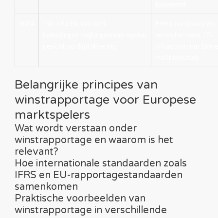
toeneemt
2024
Introductie van anti-
Extra controles en
belastingontwijkingsmaatregelen
vereisten voor IT-
gericht op digitalisering
infrastructuur binn
multinationals
Belangrijke principes van
winstrapportage voor Europese
marktspelers
Wat wordt verstaan onder
winstrapportage en waarom is het
relevant?
Hoe internationale standaarden zoals
IFRS en EU-rapportagestandaarden
samenkomen
Praktische voorbeelden van
winstrapportage in verschillende