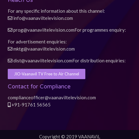
Reach Us
For any specific information about this channel:
info@vaanaviltelevision.com
prog@vaanaviltelevision.com
For programmes enquiry:
For advertisement enquiries:
mktg@vaanaviltelevision.com
dist@vaanaviltelevision.com
For distribution enquiries:
JIO-Vaanavil TV Free to Air Channel
Contact for Compliance
complianceofficer@vaanaviltelevision.com
+91-91761 56565
Copyright © 2019 VAANAViL