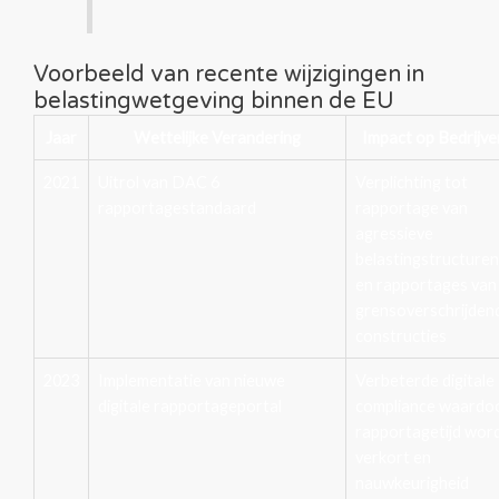
Voorbeeld van recente wijzigingen in
belastingwetgeving binnen de EU
Jaar
Wettelijke Verandering
Impact op Bedrijve
2021
Uitrol van DAC 6
Verplichting tot
rapportagestandaard
rapportage van
agressieve
belastingstructuren
en rapportages van
grensoverschrijden
constructies
2023
Implementatie van nieuwe
Verbeterde digitale
digitale rapportageportal
compliance waardo
rapportagetijd wor
verkort en
nauwkeurigheid