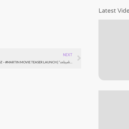
Latest Vid
Next
NEXT
#CINETRENDZ – #MARTIN MOVIE TEASER LAUNCH | “மார்டின்” படத்தின் டீசர் வெளியீடு. …