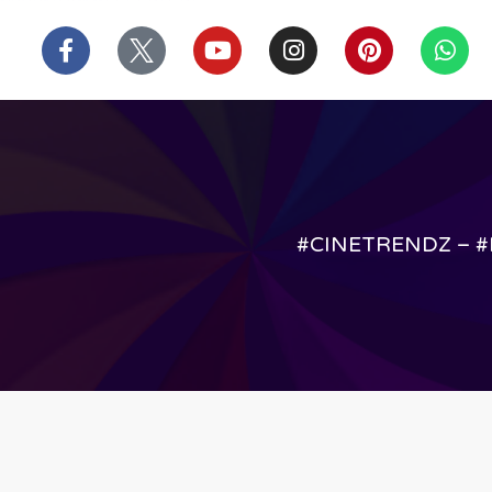
บาคาร่า
แทงบอลออนไลน์
Skip
F
Y
I
P
W
to
a
o
n
i
h
content
c
u
s
n
a
e
t
t
t
t
b
u
a
e
s
o
b
g
r
a
o
e
r
e
p
k
a
s
p
-
m
t
#CINETRENDZ – #MA
f